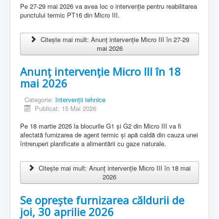
Informații publice
Pe 27-29 mai 2026 va avea loc o intervenție pentru reabilitarea
punctului termic PT16 din Micro III.
Plata online
Contact
Citește mai mult: Anunț intervenție Micro III în 27-29
mai 2026
Anunț intervenție Micro III în 18
mai 2026
Categorie:
Intervenții tehnice
Publicat: 15 Mai 2026
Pe 18 martie 2026 la blocurile G1 și G2 din Micro III va fi
afectată furnizarea de agent termic și apă caldă din cauza unei
întreruperi planificate a alimentării cu gaze naturale.
Citește mai mult: Anunț intervenție Micro III în 18 mai
2026
Se oprește furnizarea căldurii de
joi, 30 aprilie 2026