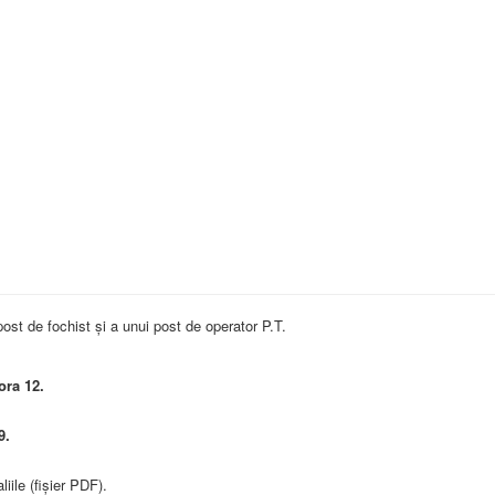
st de fochist și a unui post de operator P.T.
ora 12.
9.
liile (fișier PDF).