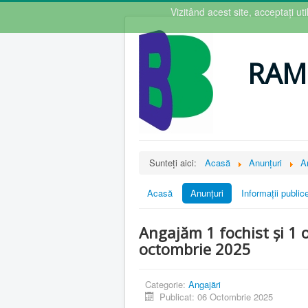
Vizitând acest site, acceptați u
RAM
Sunteți aici:
Acasă
Anunțuri
A
Acasă
Anunțuri
Informații public
Angajăm 1 fochist și 1 o
octombrie 2025
Categorie:
Angajări
Publicat: 06 Octombrie 2025