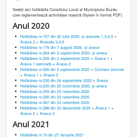
Informații publice
Vedeți aici hotărârile Consiliului Local al Municipiului Buzău
care reglementează activitatea noastră (fișiere în format PDF).
Plata online
Anul 2020
Contact
Hotărârea nr.157 din 20 iulie 2020, și anexele 1,3,4,5
+
Anexa 2
+
Anexele 3,4,5
Hotărârea nr.179 din 7 august 2020, și anexe
Hotărârea nr.204 din 2 septembrie 2020, și anexe
Hotărârea nr.205 din 2 septembrie 2020
+
Anexa 1
+
Anexa 1 semnată
+
Anexa 2
Hotărârea nr.206 din 2 septembrie 2020
+
Contract semnat
+
Anexa 1
+
Anexa 2
Hotărârea nr.230 din 24 septembrie 2020
+
Anexa
Hotărârea nr.235 din 20 octombrie 2020, și anexe
Hotărârea nr.255 din 23 noiembrie 2020
Hotărârea nr.256 din 23 noiembrie 2020
Hotărârea nr.267 din 23 noiembrie 2020
Hotărârea nr.286 din 22 decembrie 2020
+
Anexa 1
+
Anexa 2
+
Anexa 3
Anul 2021
Hotărârea nr.19 din 27 ianuarie 2021