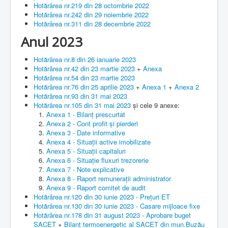
Hotărârea nr.219 din 28 octombrie 2022
Hotărârea nr.242 din 29 noiembrie 2022
Hotărârea nr.311 din 28 decembrie 2022
Anul 2023
Hotărârea nr.8 din 26 ianuarie 2023
Hotărârea nr.42 din 23 martie 2023
+
Anexa
Hotărârea nr.54 din 23 martie 2023
Hotărârea nr.76 din 25 aprilie 2023
+
Anexa 1
+
Anexa 2
Hotărârea nr.93 din 31 mai 2023
Hotărârea nr.105 din 31 mai 2023
și cele 9 anexe:
Anexa 1 - Bilanț prescurtat
Anexa 2 - Cont profit și pierderi
Anexa 3 - Date informative
Anexa 4 - Situații active imobilizate
Anexa 5 - Situații capitaluri
Anexa 6 - Situație fluxuri trezorerie
Anexa 7 - Note explicative
Anexa 8 - Raport remunerații administrator
Anexa 9 - Raport comitet de audit
Hotărârea nr.120 din 30 iunie 2023 - Prețuri ET
Hotărârea nr.130 din 30 iunie 2023 - Casare mijloace fixe
Hotărârea nr.178 din 31 august 2023 - Aprobare buget
SACET
+
Bilanț termoenergetic al SACET din mun.Buzău