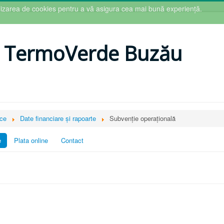
tilizarea de cookies pentru a vă asigura cea mai bună experiență.
 TermoVerde Buzău
ice
Date financiare și rapoarte
Subvenție operațională
e
Plata online
Contact