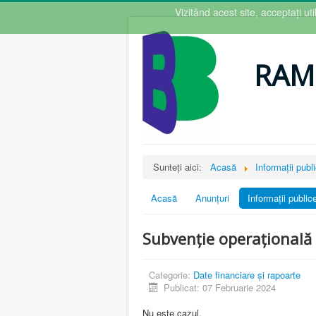
Vizitând acest site, acceptați u
RAM
Sunteți aici:
Acasă
Informații publ
Acasă
Anunțuri
Informații public
Subvenție operațională
Categorie:
Date financiare și rapoarte
Publicat: 07 Februarie 2024
Nu este cazul.