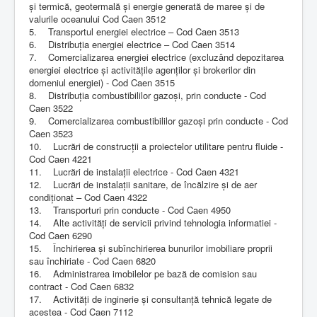
și termică, geotermală și energie generată de maree și de
valurile oceanului Cod Caen 3512
5. Transportul energiei electrice – Cod Caen 3513
6. Distribuţia energiei electrice – Cod Caen 3514
7. Comercializarea energiei electrice (excluzând depozitarea
energiei electrice și activitățile agenților și brokerilor din
domeniul energiei) - Cod Caen 3515
8. Distribuţia combustibililor gazoşi, prin conducte - Cod
Caen 3522
9. Comercializarea combustibililor gazoşi prin conducte - Cod
Caen 3523
10. Lucrări de construcţii a proiectelor utilitare pentru fluide -
Cod Caen 4221
11. Lucrări de instalaţii electrice - Cod Caen 4321
12. Lucrări de instalaţii sanitare, de încălzire şi de aer
condiţionat – Cod Caen 4322
13. Transporturi prin conducte - Cod Caen 4950
14. Alte activităţi de servicii privind tehnologia informatiei -
Cod Caen 6290
15. Închirierea şi subînchirierea bunurilor imobiliare proprii
sau închiriate - Cod Caen 6820
16. Administrarea imobilelor pe bază de comision sau
contract - Cod Caen 6832
17. Activităţi de inginerie şi consultanţă tehnică legate de
acestea - Cod Caen 7112