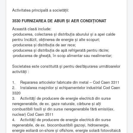
Informații publice
Activitatea principală a societăţii:
Plata online
3530 FURNIZAREA DE ABUR ŞI AER CONDIŢIONAT
Contact
Această clasă include:
-producerea, colectarea şi distribuţia aburului şi a apei calde
pentru încălzit, obţinerea de energie şi alte scopuri;
-producerea şi distribuţia de aer rece;
-producerea şi distribuţia de apă refrigerată pentru răcire;
-producerea de gheaţă, în scop alimentar sau nealimentar;
Societatea este constituită şi pentru desfăşurarea următoarelor
activităţi :
1. Repararea articolelor fabricate din metal – Cod Caen 3311
2. Instalarea maşinilor şi echipamentelor industrial Cod Caen
3320
3. Activitățí de producere de energie electrică din surse
neregenerabile, de ex. gaze naturale, cărbune și alți
combustibili fosili și din surse neregenerabile fără emisii(ex.
nuclear) Cod Caen 3511
4. Activitățí de producere de energie electrică din surse
regenerabile, de ex. biocombustibili gazoși, hidroenergie,
energie eoliană on-shore și offshore, energie solară fotovoltaică