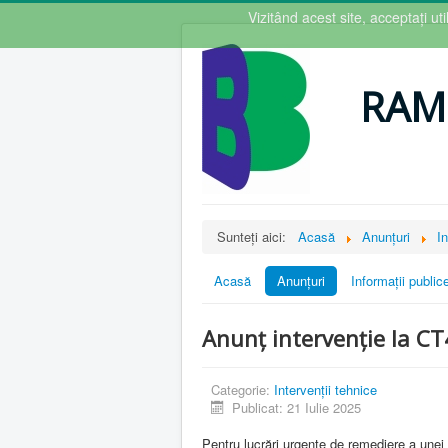
Vizitând acest site, acceptați u
RAM
Sunteți aici:
Acasă
Anunțuri
In
Acasă
Anunțuri
Informații public
Anunț intervenție la CT
Categorie:
Intervenții tehnice
Publicat: 21 Iulie 2025
Pentru lucrări urgente de remediere a unei 