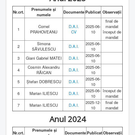
Informații publice
Prenumele și
Plata online
Nr.crt.
Documente
Publicat
Observații
numele
Contact
final de
Cornel
D.A.I.
2025-06-
mandat
1
PRAHOVEANU
CV
10
început de
mandat
Simona
2025-06-
2
D.A.I.
SĂVULESCU
10
2025-06-
3
Giani Gabriel MATEI
D.A.I.
10
Cosmin Alexandru
2025-06-
4
D.A.I.
RĂICAN
10
2025-06-
5
Ștefan DOBRESCU
D.A.I.
10
2025-06-
început de
6
Marian ILIESCU
D.A.I.
10
mandat
2025-12-
final de
7
Marian ILIESCU
D.A.I.
10
mandat
Anul 2024
Prenumele și
Nr.crt.
Documente
Publicat
Observații