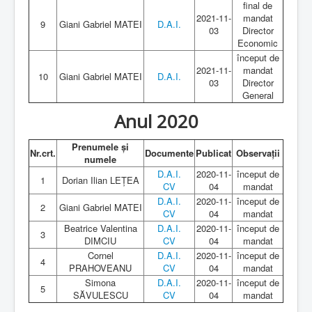
final de
2021-11-
mandat
9
Giani Gabriel MATEI
D.A.I.
03
Director
Economic
început de
2021-11-
mandat
10
Giani Gabriel MATEI
D.A.I.
03
Director
General
Anul 2020
Prenumele și
Nr.crt.
Documente
Publicat
Observații
numele
D.A.I.
2020-11-
început de
1
Dorian Ilian LEȚEA
CV
04
mandat
D.A.I.
2020-11-
început de
2
Giani Gabriel MATEI
CV
04
mandat
Beatrice Valentina
D.A.I.
2020-11-
început de
3
DIMCIU
CV
04
mandat
Cornel
D.A.I.
2020-11-
început de
4
PRAHOVEANU
CV
04
mandat
Simona
D.A.I.
2020-11-
început de
5
SĂVULESCU
CV
04
mandat