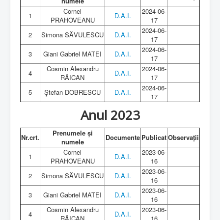
numele
Cornel
2024-06-
1
D.A.I.
PRAHOVEANU
17
2024-06-
2
Simona SĂVULESCU
D.A.I.
17
2024-06-
3
Giani Gabriel MATEI
D.A.I.
17
Cosmin Alexandru
2024-06-
4
D.A.I.
RĂICAN
17
2024-06-
5
Ștefan DOBRESCU
D.A.I.
17
Anul 2023
Prenumele și
Nr.crt.
Documente
Publicat
Observații
numele
Cornel
2023-06-
1
D.A.I.
PRAHOVEANU
16
2023-06-
2
Simona SĂVULESCU
D.A.I.
16
2023-06-
3
Giani Gabriel MATEI
D.A.I.
16
Cosmin Alexandru
2023-06-
4
D.A.I.
RĂICAN
16