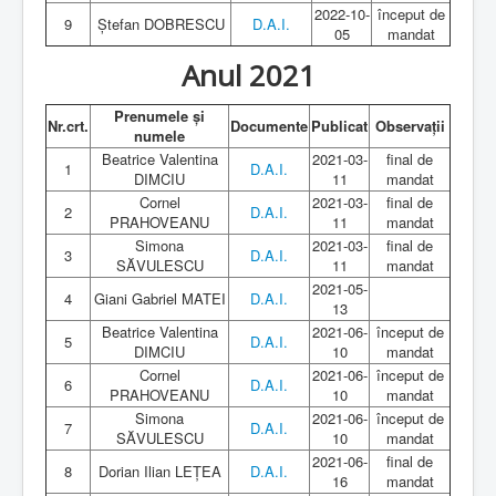
2022-10-
început de
9
Ștefan DOBRESCU
D.A.I.
05
mandat
Anul 2021
Prenumele și
Nr.crt.
Documente
Publicat
Observații
numele
Beatrice Valentina
2021-03-
final de
1
D.A.I.
DIMCIU
11
mandat
Cornel
2021-03-
final de
2
D.A.I.
PRAHOVEANU
11
mandat
Simona
2021-03-
final de
3
D.A.I.
SĂVULESCU
11
mandat
2021-05-
4
Giani Gabriel MATEI
D.A.I.
13
Beatrice Valentina
2021-06-
început de
5
D.A.I.
DIMCIU
10
mandat
Cornel
2021-06-
început de
6
D.A.I.
PRAHOVEANU
10
mandat
Simona
2021-06-
început de
7
D.A.I.
SĂVULESCU
10
mandat
2021-06-
final de
8
Dorian Ilian LEȚEA
D.A.I.
16
mandat