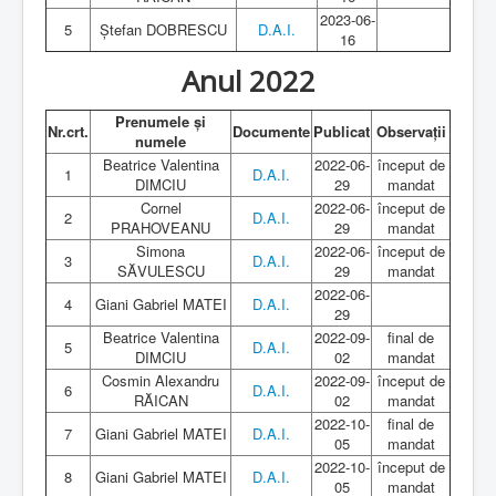
2023-06-
5
Ștefan DOBRESCU
D.A.I.
16
Anul 2022
Prenumele și
Nr.crt.
Documente
Publicat
Observații
numele
Beatrice Valentina
2022-06-
început de
1
D.A.I.
DIMCIU
29
mandat
Cornel
2022-06-
început de
2
D.A.I.
PRAHOVEANU
29
mandat
Simona
2022-06-
început de
3
D.A.I.
SĂVULESCU
29
mandat
2022-06-
4
Giani Gabriel MATEI
D.A.I.
29
Beatrice Valentina
2022-09-
final de
5
D.A.I.
DIMCIU
02
mandat
Cosmin Alexandru
2022-09-
început de
6
D.A.I.
RĂICAN
02
mandat
2022-10-
final de
7
Giani Gabriel MATEI
D.A.I.
05
mandat
2022-10-
început de
8
Giani Gabriel MATEI
D.A.I.
05
mandat